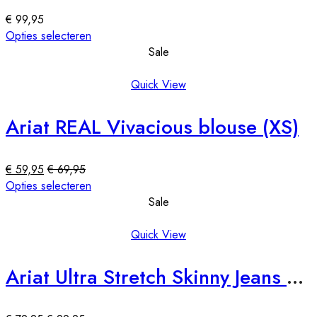
gekozen
€
99,95
worden
Dit
Opties selecteren
op
product
Sale
de
heeft
productpagina
meerdere
Quick View
variaties.
Deze
Ariat REAL Vivacious blouse (XS)
optie
kan
gekozen
€
59,95
€
69,95
worden
Dit
Opties selecteren
op
product
Sale
de
heeft
productpagina
meerdere
Quick View
variaties.
Deze
Ariat Ultra Stretch Skinny Jeans Forever Black (31R)
optie
kan
gekozen