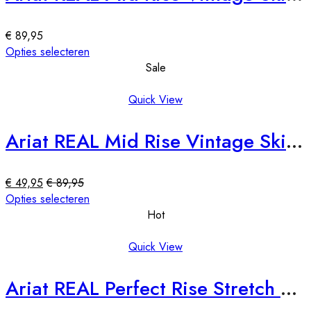
optie
kan
€
89,95
gekozen
Dit
Opties selecteren
worden
product
Sale
op
heeft
de
meerdere
Quick View
productpagina
variaties.
Deze
Ariat REAL Mid Rise Vintage Skinny Jeans 30R met foutje
optie
kan
gekozen
€
49,95
€
89,95
worden
Dit
Opties selecteren
op
product
Hot
de
heeft
productpagina
meerdere
Quick View
variaties.
Deze
Ariat REAL Perfect Rise Stretch Rosa Boot Cut Jeans (ook in lengtemaat)
optie
kan