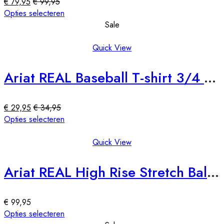
€
79,95
€
99,95
menu-
Dit
Opties selecteren
wp-
product
Sale
plugin.html
heeft
|
meerdere
Quick View
Active
variaties.
Theme:
Deze
Ariat REAL Baseball T-shirt 3/4 mouw
Alukas
optie
(alukas)
kan
gekozen
€
29,95
€
34,95
worden
Dit
Opties selecteren
op
product
de
heeft
Quick View
productpagina
meerdere
variaties.
Ariat REAL High Rise Stretch Ballary Boot Cut Jeans (ook in lengtemaat)
Deze
optie
kan
€
99,95
gekozen
Dit
Opties selecteren
worden