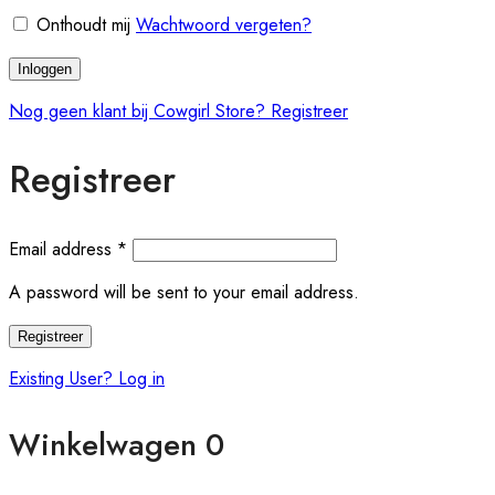
Au
Onthoudt mij
Wachtwoord vergeten?
|
Docs:
Inloggen
https://atakanau.blogspot.com/2021/01/automatic-
Nog geen klant bij Cowgirl Store? Registreer
category-
menu-
wp-
Registreer
plugin.html
|
Active
Email address
*
Theme:
Alukas
A password will be sent to your email address.
(alukas)
Registreer
Existing User? Log in
Winkelwagen
0