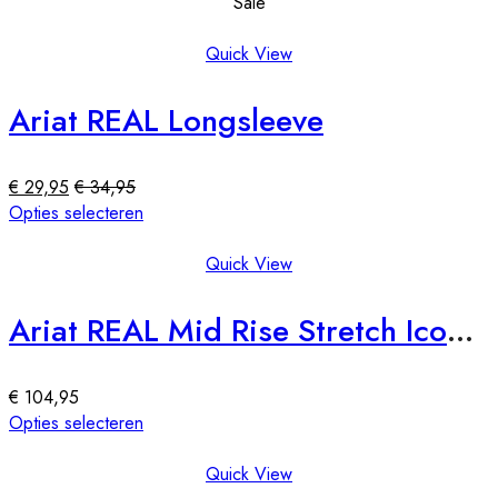
product
Sale
op
heeft
de
meerdere
Quick View
productpagina
variaties.
Deze
Ariat REAL Longsleeve
optie
kan
gekozen
€
29,95
€
34,95
worden
Dit
Opties selecteren
op
product
de
heeft
Quick View
productpagina
meerdere
variaties.
Ariat REAL Mid Rise Stretch Icon Straight Leg (ook in lengtemaat)
Deze
optie
kan
€
104,95
gekozen
Dit
Opties selecteren
worden
product
op
heeft
Quick View
de