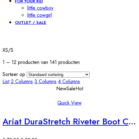
FOR YOUR KID
little cowboy
little cowgirl
OUTLET / SALE
Automatically
Hierarchic
Categories
XS/S
in
Menu
1 – 12 producten van 141 producten
-
Version
Sorteer op
2.1.0
List
2 Columns
3 Columns
4 Columns
|
New
Sale
Hot
Author:
Atakan
Quick View
Au
|
Ariat DuraStretch Riveter Boot Cut Jeans
Docs:
https://atakanau.blogspot.com/2021/01/automatic-
category-