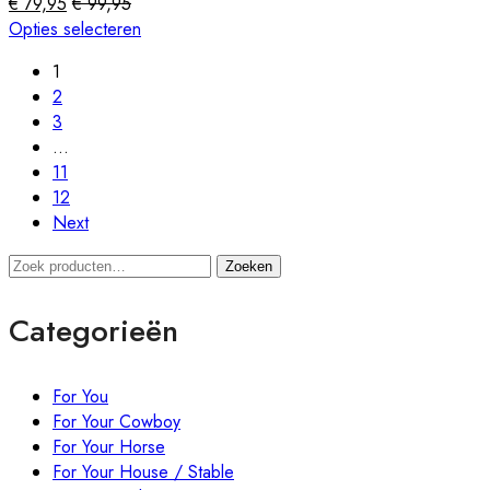
€
79,95
€
99,95
worden
Dit
Opties selecteren
op
product
1
de
heeft
2
productpagina
meerdere
3
variaties.
…
Deze
11
optie
12
kan
Next
gekozen
worden
Zoeken
Zoeken
op
naar:
de
Categorieën
productpagina
For You
For Your Cowboy
For Your Horse
For Your House / Stable