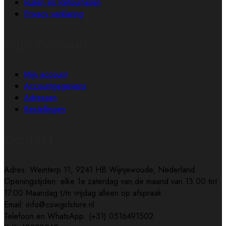
Ruilen en Retourneren
Privacy verklaring
Mijn Account
Mijn account
Accountgegevens
Adressen
Bestellingen
Contact
Adres: Weinterp 11, 9241 HB Wijnjewoude, Nederland
Openingstijden: elke 1e zaterdag van de maand van 13.00 tot
17.00 Maandag t/m vrijdag alleen op afspraak
Email: info@cowgirlstore.nl
Telefoon en WhatsApp: (+31) 0516491502