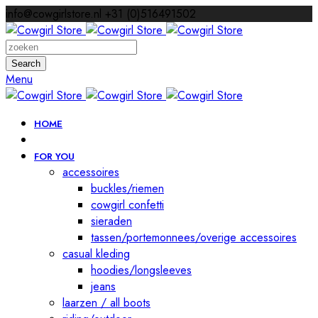
info@cowgirlstore.nl
+31 (0)516491502
Search
Menu
HOME
FOR YOU
accessoires
buckles/riemen
cowgirl confetti
sieraden
tassen/portemonnees/overige accessoires
casual kleding
hoodies/longsleeves
jeans
laarzen / all boots