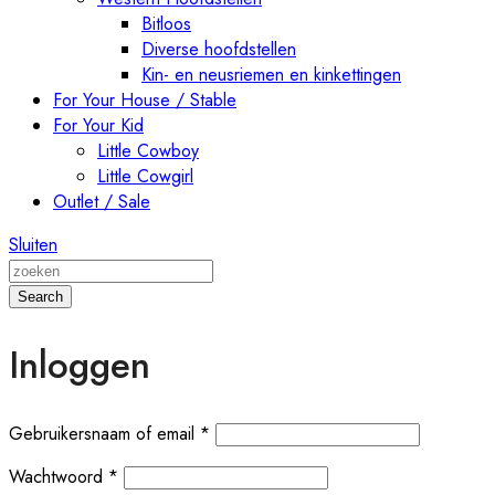
Bitloos
Diverse hoofdstellen
Kin- en neusriemen en kinkettingen
For Your House / Stable
For Your Kid
Little Cowboy
Little Cowgirl
Outlet / Sale
Automatically
Sluiten
Hierarchic
Categories
Search
in
Menu
Inloggen
-
Version
2.1.0
|
Gebruikersnaam of email
*
Author:
Wachtwoord
*
Atakan