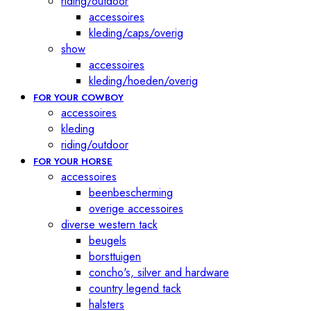
riding/outdoor
accessoires
kleding/caps/overig
show
accessoires
kleding/hoeden/overig
FOR YOUR COWBOY
accessoires
kleding
riding/outdoor
FOR YOUR HORSE
accessoires
beenbescherming
overige accessoires
diverse western tack
beugels
borsttuigen
concho's, silver and hardware
country legend tack
halsters