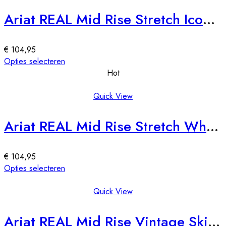
meerdere
productpagina
variaties.
Ariat REAL Mid Rise Stretch Icon Straight Leg (ook in lengtemaat)
Deze
optie
kan
€
104,95
gekozen
Dit
Opties selecteren
worden
product
Hot
op
heeft
de
meerdere
Quick View
productpagina
variaties.
Deze
Ariat REAL Mid Rise Stretch Whipstitch Boot Cut Jeans (ook in lengtemaat)
optie
kan
gekozen
€
104,95
worden
Dit
Opties selecteren
op
product
de
heeft
Quick View
productpagina
meerdere
variaties.
Ariat REAL Mid Rise Vintage Skinny Jeans
Deze