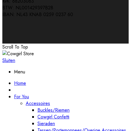
KvK: 68203063
BTW: NL001429397B28
IBAN: NL43 KNAB 0259 0237 60
Scroll To Top
Sluiten
Menu
Home
For You
Accessoires
Buckles/Riemen
Cowgirl Confetti
Sieraden
Tassen/Portemonnees/Overige Accessoires