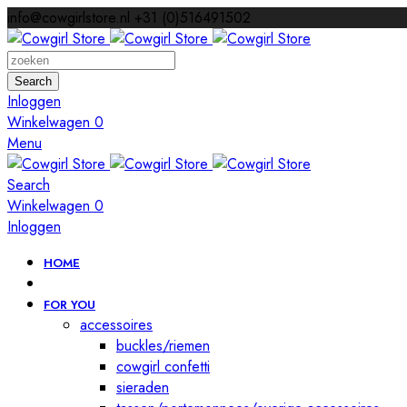
info@cowgirlstore.nl
+31 (0)516491502
Search
Inloggen
Winkelwagen
0
Menu
Search
Winkelwagen
0
Inloggen
HOME
FOR YOU
accessoires
buckles/riemen
cowgirl confetti
sieraden