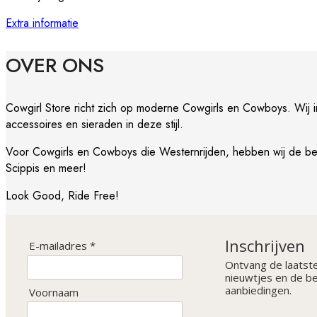
(light
Extra informatie
oil)
quantity
OVER ONS
Cowgirl Store richt zich op moderne Cowgirls en Cowboys. Wij i
accessoires en sieraden in deze stijl.
Voor Cowgirls en Cowboys die Westernrijden, hebben wij de ben
Scippis en meer!
Look Good, Ride Free!
Inschrijven
E-mailadres *
Ontvang de laatst
nieuwtjes en de b
aanbiedingen.
Voornaam