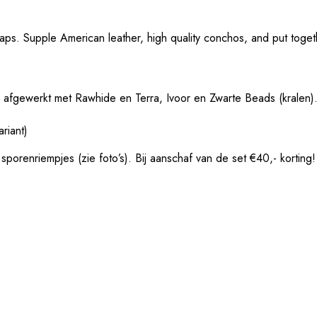
raps. Supple American leather, high quality conchos, and put togethe
 is afgewerkt met Rawhide en Terra, Ivoor en Zwarte Beads (kralen
riant)
 sporenriempjes (zie foto’s). Bij aanschaf van de set €40,- korting!