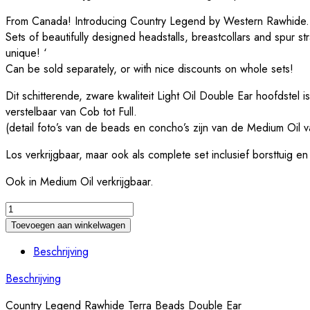
From Canada! Introducing Country Legend by Western Rawhide.
Sets of beautifully designed headstalls, breastcollars and spur st
unique! ‘
Can be sold separately, or with nice discounts on whole sets!
Dit schitterende, zware kwaliteit Light Oil Double Ear hoofdstel
verstelbaar van Cob tot Full.
(detail foto’s van de beads en concho’s zijn van de Medium Oil va
Los verkrijgbaar, maar ook als complete set inclusief borsttuig en
Ook in Medium Oil verkrijgbaar.
Country
Legend
Toevoegen aan winkelwagen
Rawhide
Beschrijving
Terra
Beads
Beschrijving
Double
Ear
Country Legend Rawhide Terra Beads Double Ear