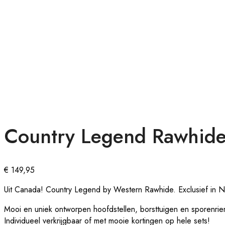
Au
|
Docs:
https://atakanau.blogspot.com/2021/01/automatic-
category-
menu-
wp-
plugin.html
|
Active
Theme:
Country Legend Rawhide T
Alukas
(alukas)
€
149,95
Uit Canada! Country Legend by Western Rawhide. Exclusief in Ne
Mooi en uniek ontworpen hoofdstellen, borsttuigen en sporenrie
Individueel verkrijgbaar of met mooie kortingen op hele sets!