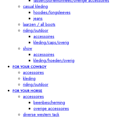
tassen/portemonnees/overige accessoires
casual kleding
hoodies/longsleeves
jeans
laarzen / all boots
riding/outdoor
accessoires
kleding/caps/overig
show
accessoires
kleding/hoeden/overig
FOR YOUR COWBOY
accessoires
kleding
riding/outdoor
FOR YOUR HORSE
accessoires
beenbescherming
overige accessoires
diverse western tack