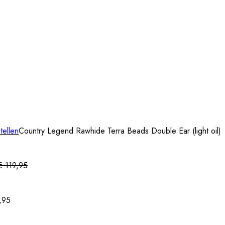
tellen
Country Legend Rawhide Terra Beads Double Ear (light oil)
€
119,95
,95