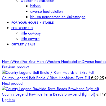
western hoofdstellen
bitloos
diverse hoofdstellen
kin- en neusriemen en kinkettingen
FOR YOUR HOUSE / STABLE
FOR YOUR KID
little cowboy
little cowgirl
OUTLET / SALE
Automatically
Hierarchic
Categories
Home
Winkel
For Your Horse
Western Hoofdstellen
Diverse hoofds
in
Previous product
Menu
-
Country Legend Belt Bridle / Riem Hoofdstel Extra Full
€
99,95
Version
Next product
2.1.0
|
Country Legend Rawhide Terra Beads Browband (light oil)
€
149
Author:
Lightbox
Atakan