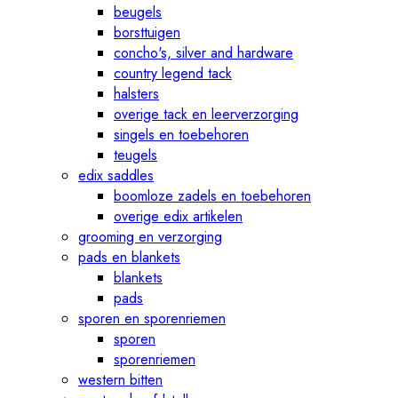
beugels
borsttuigen
concho's, silver and hardware
country legend tack
halsters
overige tack en leerverzorging
singels en toebehoren
teugels
edix saddles
boomloze zadels en toebehoren
overige edix artikelen
grooming en verzorging
pads en blankets
blankets
pads
sporen en sporenriemen
sporen
sporenriemen
western bitten